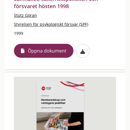
försvaret hösten 1998
Stütz Göran
Styrelsen för psykologiskt försvar (SPF)
1999
Öppna dokument