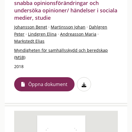
snabba opinionsförändringar och
undersöka opinioner/ händelser i sociala
medier, studie
Johansson Bengt
·
Martinsson Johan
·
Dahlgren
Peter
·
Lindgren Elina
·
Andreasson Maria
·
Markstedt Elias
Myndigheten för samhällsskydd och beredskap
(MSB)
2018
Öppna dokument