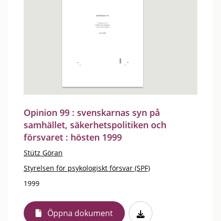
Opinion 99 : svenskarnas syn på
samhället, säkerhetspolitiken och
försvaret : hösten 1999
Stütz Göran
Styrelsen för psykologiskt försvar (SPF)
1999
Öppna dokument