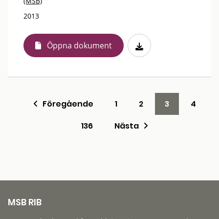
(MSB)
2013
Öppna dokument
Föregående
1
2
3
4
136
Nästa
MSB RIB