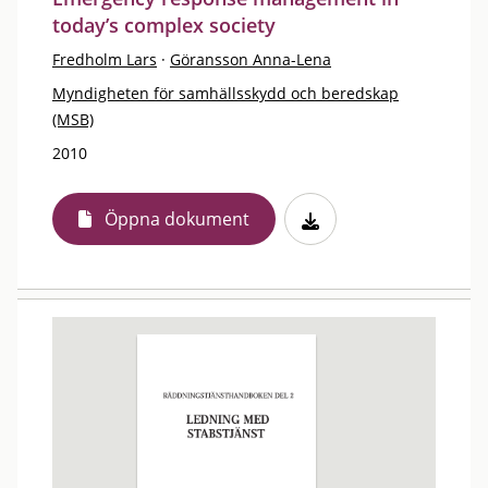
today’s complex society
Fredholm Lars
·
Göransson Anna-Lena
Myndigheten för samhällsskydd och beredskap
(MSB)
2010
Öppna dokument