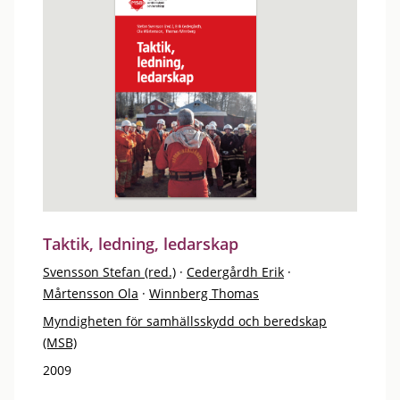
Taktik, ledning, ledarskap
Svensson Stefan (red.)
·
Cedergårdh Erik
·
Mårtensson Ola
·
Winnberg Thomas
Myndigheten för samhällsskydd och beredskap
(MSB)
2009