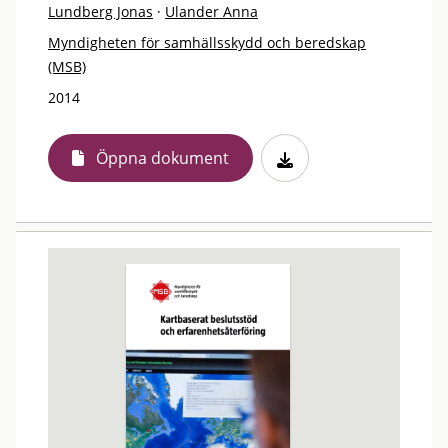
Lundberg Jonas
·
Ulander Anna
Myndigheten för samhällsskydd och beredskap
(MSB)
2014
Öppna dokument