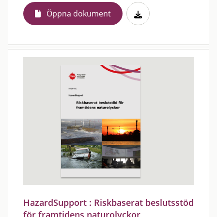
Öppna dokument
HazardSupport : Riskbaserat beslutsstöd
för framtidens naturolyckor