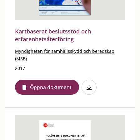
Kartbaserat beslutsstöd och
erfarenhetsåterföring
Myndigheten för samhällsskydd och beredskap
(MSB)
2017
Öppna dokument