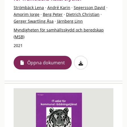
Strömbäck Lena
·
André Karin
·
Segersson David
·
Amorim Jorge
·
Berg Peter
·
Dietrich Christian
·
Gerger Swartling Åsa
·
Järnberg Linn
Myndigheten för samhällsskydd och beredskap
(MSB)
2021
Öppna dokument