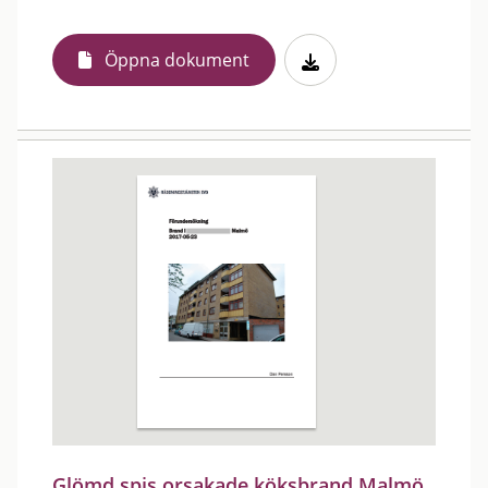
Öppna dokument
Glömd spis orsakade köksbrand Malmö