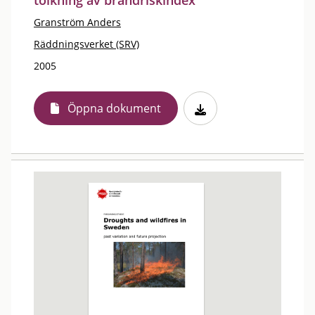
tolkning av brandriskindex
Granström Anders
Räddningsverket (SRV)
2005
Öppna dokument