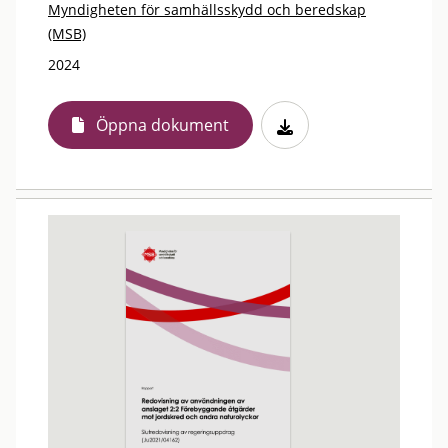
Myndigheten för samhällsskydd och beredskap
(MSB)
2024
Öppna dokument