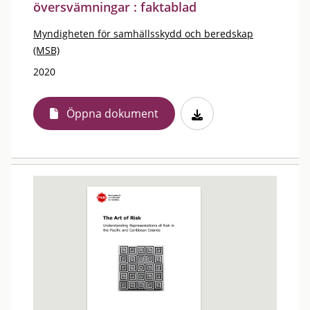
översvämningar : faktablad
Myndigheten för samhällsskydd och beredskap
(MSB)
2020
Öppna dokument