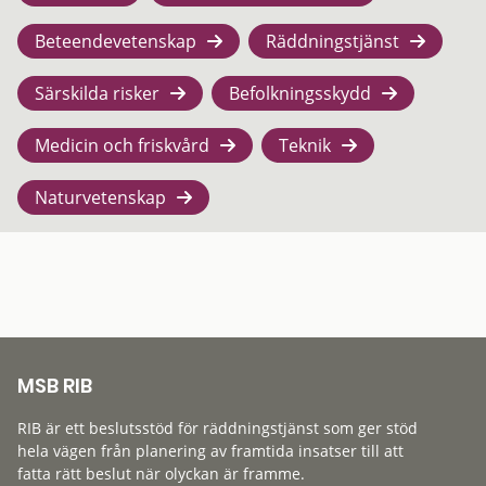
Beteendevetenskap
Räddningstjänst
Särskilda risker
Befolkningsskydd
Medicin och friskvård
Teknik
Naturvetenskap
MSB RIB
RIB är ett beslutsstöd för räddningstjänst som ger stöd
hela vägen från planering av framtida insatser till att
fatta rätt beslut när olyckan är framme.