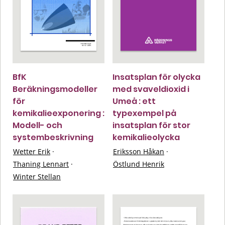
BfK
Insatsplan för olycka
Beräkningsmodeller
med svaveldioxid i
för
Umeå : ett
kemikalieexponering :
typexempel på
Modell- och
insatsplan för stor
systembeskrivning
kemikalieolycka
Wetter Erik
·
Eriksson Håkan
·
Thaning Lennart
·
Östlund Henrik
Winter Stellan