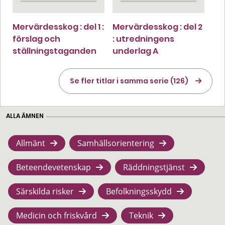
Mervärdesskog : del 1 :
Mervärdesskog : del 2
förslag och
: utredningens
ställningstaganden
underlag A
Se fler titlar i samma serie (126)
ALLA ÄMNEN
Allmänt
Samhällsorientering
Beteendevetenskap
Räddningstjänst
Särskilda risker
Befolkningsskydd
Medicin och friskvård
Teknik