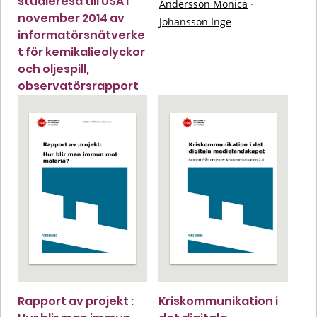
studieresa till USA i
Andersson Monica
·
november 2014 av
Johansson Inge
informatörsnätverke
t för kemikalieolyckor
och oljespill,
observatörsrapport
Rapport av projekt :
Kriskommunikation i