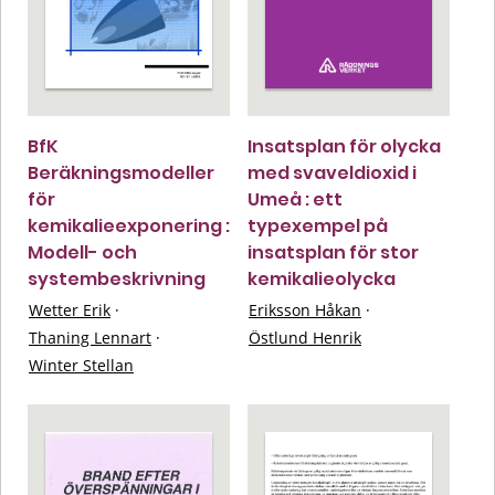
BfK
Insatsplan för olycka
Beräkningsmodeller
med svaveldioxid i
för
Umeå : ett
kemikalieexponering :
typexempel på
Modell- och
insatsplan för stor
systembeskrivning
kemikalieolycka
Wetter Erik
·
Eriksson Håkan
·
Thaning Lennart
·
Östlund Henrik
Winter Stellan