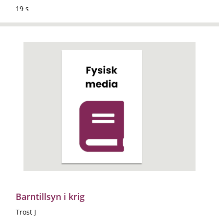
19 s
Barntillsyn i krig
Trost J