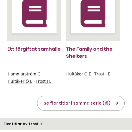
Ett förgiftat samhälle
The Family and the
Shelters
Hammarström G
·
Hultåker Ö E
·
Trost J E
Hultåker Ö E
·
Trost J E
Se fler titlar i samma serie (19)
Fler titlar av Trost J