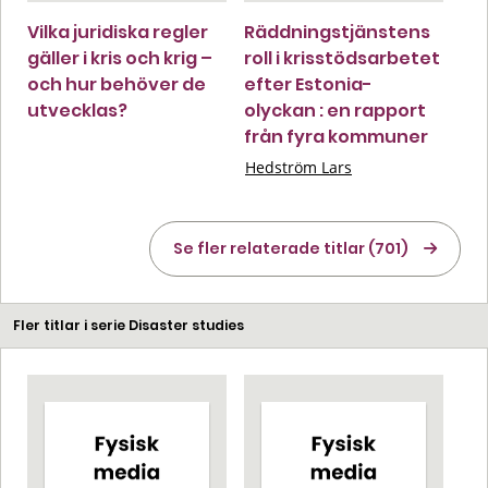
Vilka juridiska regler
Räddningstjänstens
gäller i kris och krig –
roll i krisstödsarbetet
och hur behöver de
efter Estonia-
utvecklas?
olyckan : en rapport
från fyra kommuner
Hedström Lars
Se fler relaterade titlar (701)
Fler titlar i serie Disaster studies