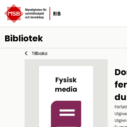
Bibliotek
Tillbaka
Do
fe
dur
Förfat
Utgiva
Utgivn