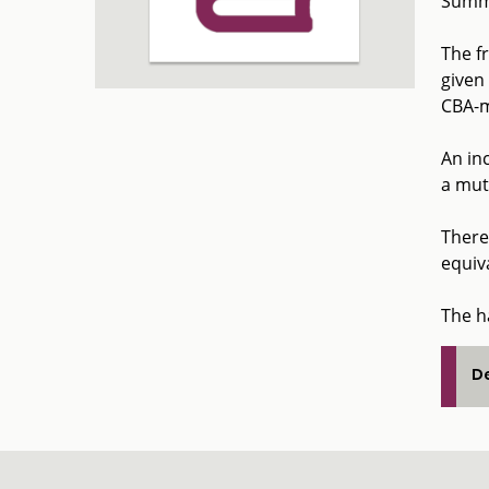
Summ
The f
given
CBA-m
An in
a mut
There
equiv
The h
De