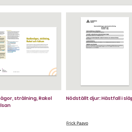
ågor, strålning, Rakel
Nödställt djur: Hästfall i slä
lsan
Frick Paavo