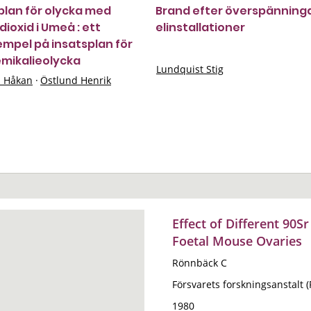
plan för olycka med
Brand efter överspänninga
dioxid i Umeå : ett
elinstallationer
mpel på insatsplan för
emikalieolycka
Lundquist Stig
n Håkan
·
Östlund Henrik
Effect of Different 90S
Foetal Mouse Ovaries
Rönnbäck C
Försvarets forskningsanstalt 
1980