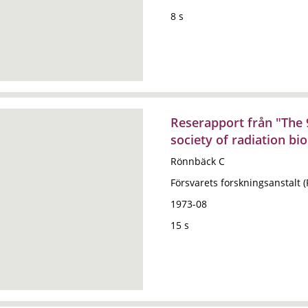
8 s
Reserapport från "The 
society of radiation b
Rönnbäck C
Försvarets forskningsanstalt 
1973-08
15 s