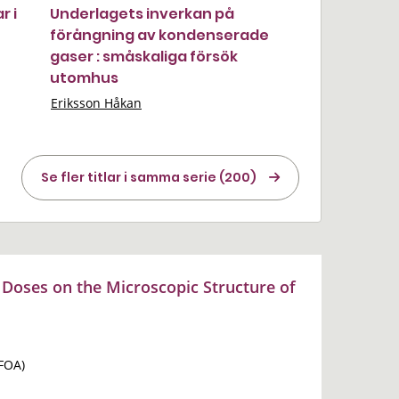
r i
Underlagets inverkan på
förångning av kondenserade
gaser : småskaliga försök
utomhus
Eriksson Håkan
Se fler titlar i samma serie (200)
r Doses on the Microscopic Structure of
(FOA)