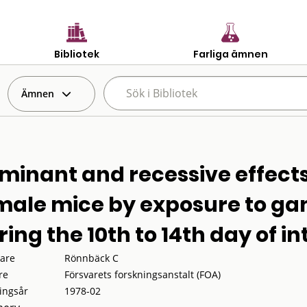
Bibliotek
Farliga ämnen
Ämnen
minant and recessive effects 
male mice by exposure to g
ing the 10th to 14th day of in
tare
Rönnbäck C
re
Försvarets forskningsanstalt (FOA)
ingsår
1978-02