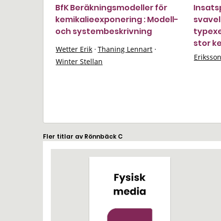
BfK Beräkningsmodeller för
Insats
kemikalieexponering : Modell-
svavel
och systembeskrivning
typexe
stor k
Wetter Erik
·
Thaning Lennart
·
Eriksso
Winter Stellan
Fler titlar av Rönnbäck C