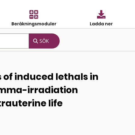
Beräkningsmoduler
Ladda ner
of induced lethals in
amma-irradiation
trauterine life