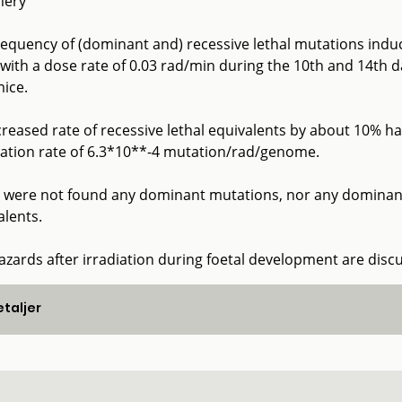
ery
requency of (dominant and) recessive lethal mutations ind
 with a dose rate of 0.03 rad/min during the 10th and 14th d
ice.
creased rate of recessive lethal equivalents by about 10% h
ation rate of 6.3*10**-4 mutation/rad/genome.
 were not found any dominant mutations, nor any dominance
alents.
azards after irradiation during foetal development are disc
taljer