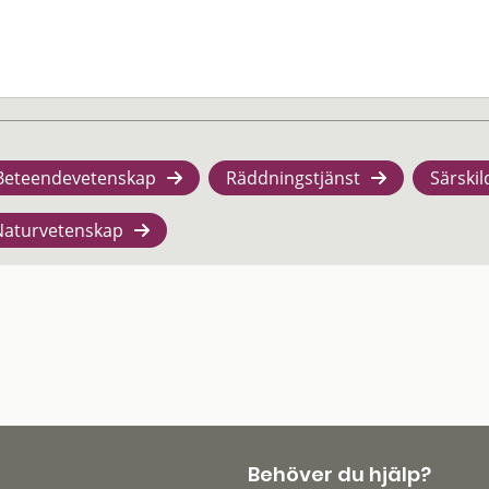
Beteendevetenskap
Räddningstjänst
Särskil
Naturvetenskap
Behöver du hjälp?