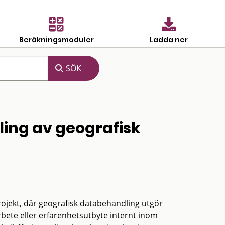
Beräkningsmoduler
Ladda ner
ing av geografisk
rojekt, där geografisk databehandling utgör
rbete eller erfarenhetsutbyte internt inom