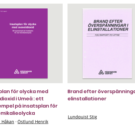
plan för olycka med
Brand efter överspänninga
dioxid i Umeå : ett
elinstallationer
mpel på insatsplan för
emikalieolycka
Lundquist Stig
n Håkan
·
Östlund Henrik