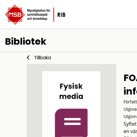
Bibliotek
Tillbaka
FO
in
Förfat
Utgiva
Utgivn
Syfte
en vä