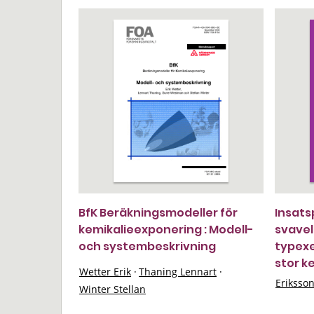
BfK Beräkningsmodeller för
Insats
kemikalieexponering : Modell-
svavel
och systembeskrivning
typexe
stor k
Wetter Erik
·
Thaning Lennart
·
Eriksso
Winter Stellan