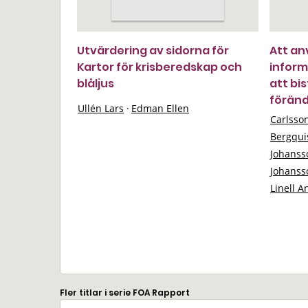
Utvärdering av sidorna för
Att an
Kartor för krisberedskap och
inform
blåljus
att bi
föränd
Ullén Lars
·
Edman Ellen
Carlsso
Bergqui
Johanss
Johanss
Linell A
Fler titlar i serie FOA Rapport