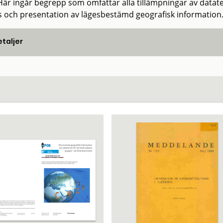
Här ingår begrepp som omfattar alla tillämpningar av datatek
s och presentation av lägesbestämd geografisk information
taljer