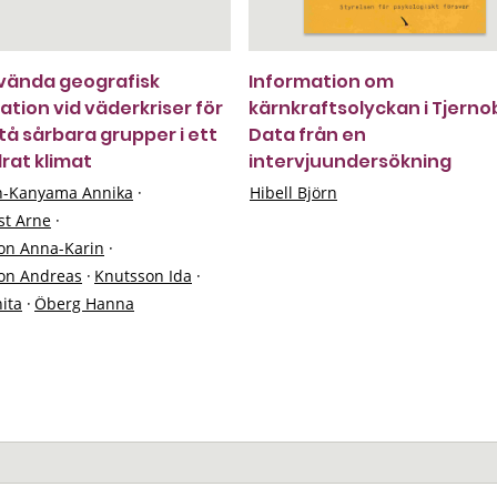
vända geografisk
Information om
ation vid väderkriser för
kärnkraftsolyckan i Tjernob
stå sårbara grupper i ett
Data från en
rat klimat
intervjuundersökning
n-Kanyama Annika
·
Hibell Björn
st Arne
·
on Anna-Karin
·
on Andreas
·
Knutsson Ida
·
nita
·
Öberg Hanna