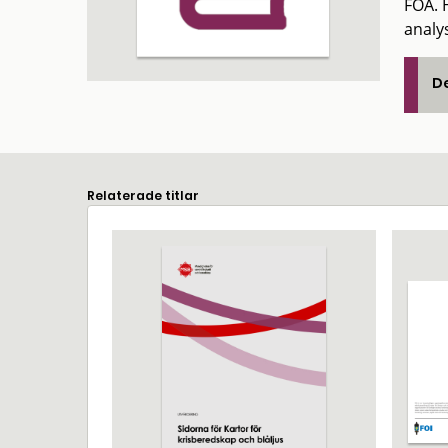
FOA. 
analy
De
Relaterade titlar