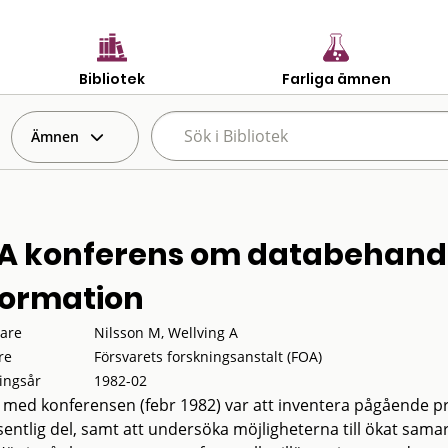
Bibliotek
Farliga ämnen
Ämnen
A konferens om databehandl
formation
tare
Nilsson M, Wellving A
re
Försvarets forskningsanstalt (FOA)
ingsår
1982-02
t med konferensen (febr 1982) var att inventera pågående p
sentlig del, samt att undersöka möjligheterna till ökat sama