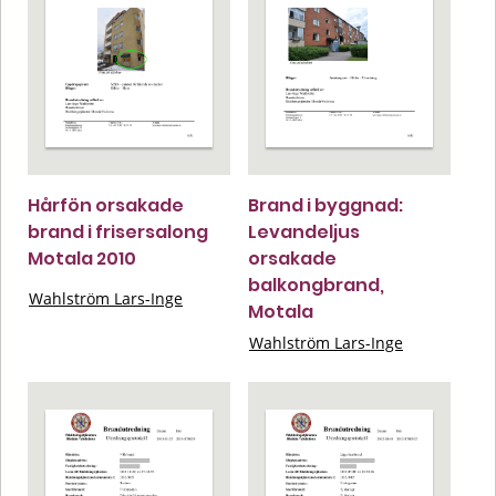
Hårfön orsakade
Brand i byggnad:
brand i frisersalong
Levandeljus
Motala 2010
orsakade
balkongbrand,
Wahlström Lars-Inge
Motala
Wahlström Lars-Inge