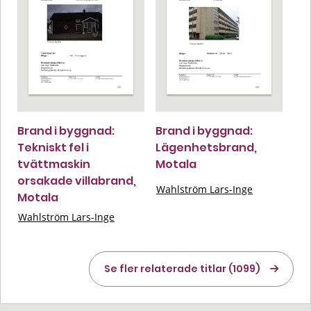
Brand i byggnad:
Brand i byggnad:
Tekniskt fel i
Lägenhetsbrand,
tvättmaskin
Motala
orsakade villabrand,
Wahlström Lars-Inge
Motala
Wahlström Lars-Inge
Se fler relaterade titlar (1099)