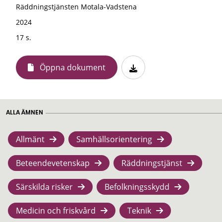
Räddningstjänsten Motala-Vadstena
2024
17 s.
Öppna dokument
ALLA ÄMNEN
Allmänt
Samhällsorientering
Beteendevetenskap
Räddningstjänst
Särskilda risker
Befolkningsskydd
Medicin och friskvård
Teknik