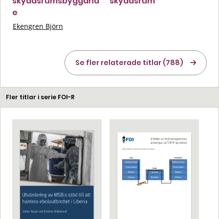
skyddsrumsbyggand
skyddsrum
e
Ekengren Björn
Se fler relaterade titlar (788)
Fler titlar i serie FOI-R