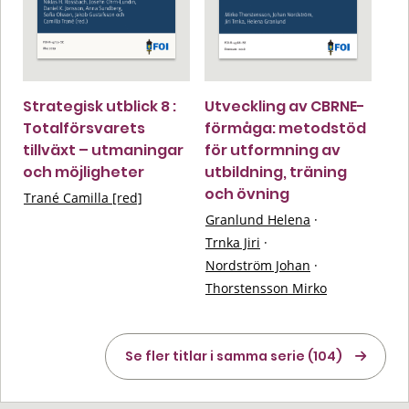
Strategisk utblick 8 :
Utveckling av CBRNE-
Totalförsvarets
förmåga: metodstöd
tillväxt – utmaningar
för utformning av
och möjligheter
utbildning, träning
och övning
Trané Camilla [red]
Granlund Helena
·
Trnka Jiri
·
Nordström Johan
·
Thorstensson Mirko
Se fler titlar i samma serie (104)