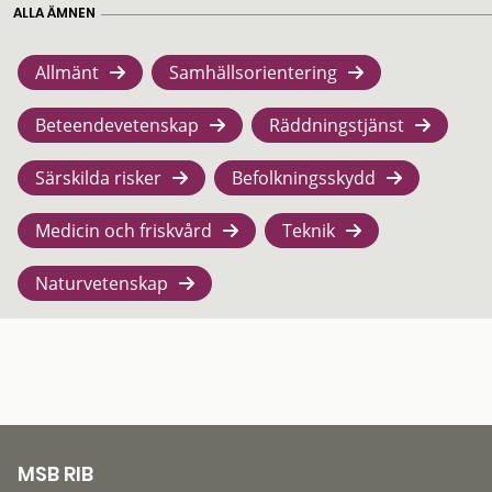
ALLA ÄMNEN
Allmänt
Samhällsorientering
Beteendevetenskap
Räddningstjänst
Särskilda risker
Befolkningsskydd
Medicin och friskvård
Teknik
Naturvetenskap
MSB RIB