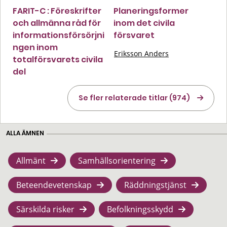
FARIT-C : Föreskrifter
Planeringsformer
och allmänna råd för
inom det civila
informationsförsörjni
försvaret
ngen inom
Eriksson Anders
totalförsvarets civila
del
Se fler relaterade titlar (974)
ALLA ÄMNEN
Allmänt
Samhällsorientering
Beteendevetenskap
Räddningstjänst
Särskilda risker
Befolkningsskydd