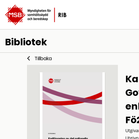
Bibliotek
Tillbaka
Ka
Go
en
Fö
Utgiva
Utgivn