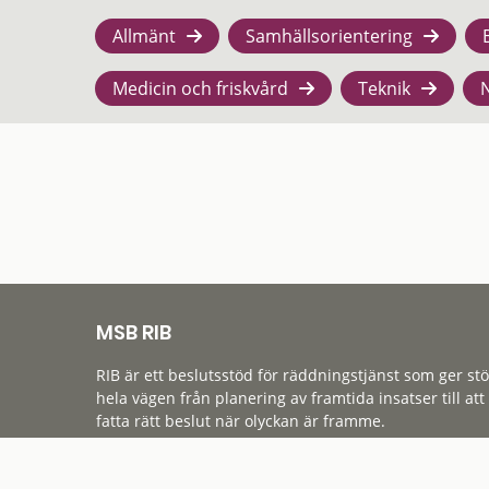
Allmänt
Samhällsorientering
Medicin och friskvård
Teknik
MSB RIB
RIB är ett beslutsstöd för räddningstjänst som ger st
hela vägen från planering av framtida insatser till att
fatta rätt beslut när olyckan är framme.
Tillgänglighet
Cookies