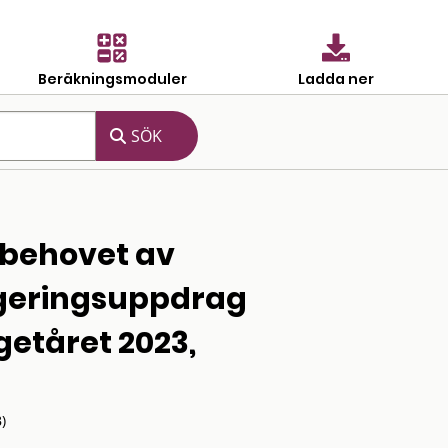
Beräkningsmoduler
Ladda ner
 behovet av
egeringsuppdrag
getåret 2023,
)