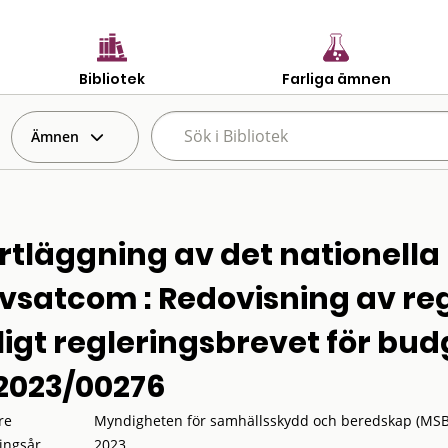
Bibliotek
Farliga ämnen
Ämnen
rtläggning av det nationella
vsatcom : Redovisning av r
ligt regleringsbrevet för bud
2023/00276
re
Myndigheten för samhällsskydd och beredskap (MSB
ingsår
2023