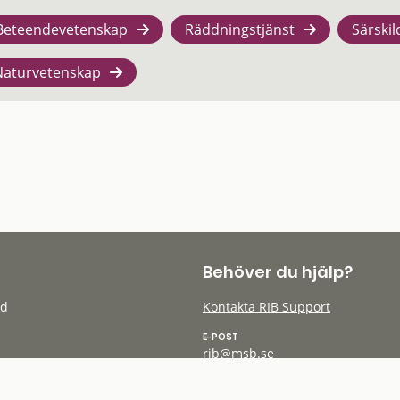
Beteendevetenskap
Räddningstjänst
Särskil
Naturvetenskap
Behöver du hjälp?
öd
Kontakta RIB Support
E-POST
rib@msb.se