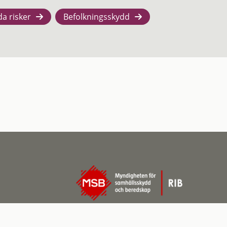
da risker
Befolkningsskydd