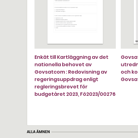
Enkät till Kartläggning av det
Govsat
nationella behovet av
utredn
Govsatcom : Redovisning av
och ko
regeringsuppdrag enligt
Govsa
regleringsbrevet för
budgetåret 2023, Fö2023/00276
ALLA ÄMNEN