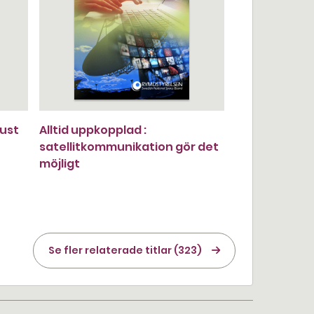
bust
Alltid uppkopplad :
satellitkommunikation gör det
möjligt
Se fler relaterade titlar (323)