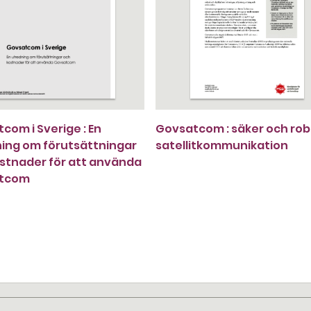
com i Sverige : En
Govsatcom : säker och ro
ing om förutsättningar
satellitkommunikation
stnader för att använda
tcom