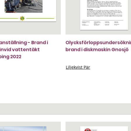
ställning - Brand i
Olycksförloppsundersökn
 invid vattentäkt
brand i diskmaskin Gnosjö
ing 2022
Liljekvist Pär