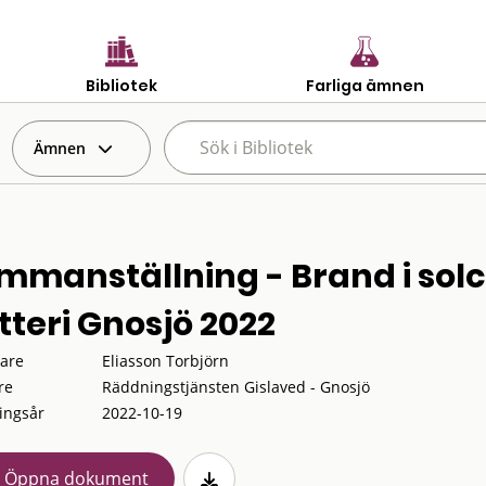
Bibliotek
Farliga ämnen
Ämnen
mmanställning - Brand i solc
tteri Gnosjö 2022
tare
Eliasson Torbjörn
re
Räddningstjänsten Gislaved - Gnosjö
ingsår
2022-10-19
Öppna dokument