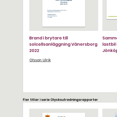
Brand i brytare till
Samman
solcellsanläggning Vänersborg
lastbil
2022
Jönköp
Olsson Ulrik
Fler titlar i serie Olycksutredningsrapporter