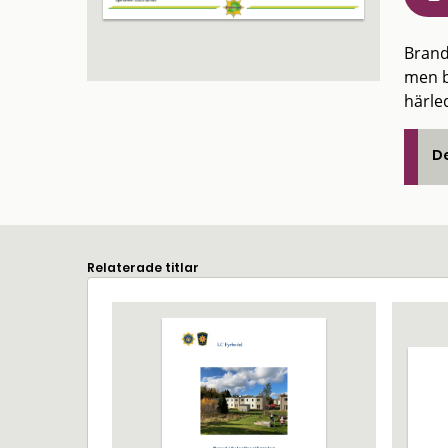
Brand 
men ba
härled
De
Relaterade titlar