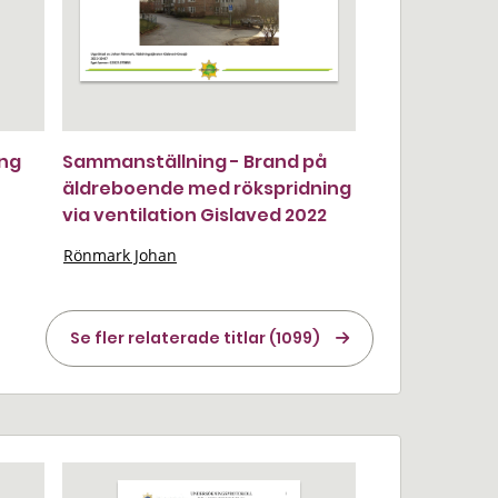
ing
Sammanställning - Brand på
äldreboende med rökspridning
via ventilation Gislaved 2022
Rönmark Johan
Se fler relaterade titlar (1099)