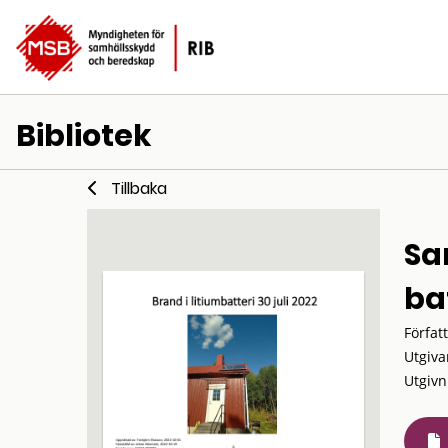
Bibliotek
Tillbaka
Sa
ba
Förfat
Utgiva
Utgivn