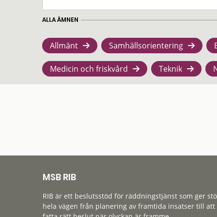
ALLA ÄMNEN
Allmänt
Samhällsorientering
Medicin och friskvård
Teknik
MSB RIB
RIB är ett beslutsstöd för räddningstjänst som ger st
hela vägen från planering av framtida insatser till att
fatta rätt beslut när olyckan är framme.