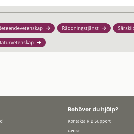
Beteendevetenskap
Räddningstjänst
Särskil
Naturvetenskap
Behöver du hjälp?
öd
Kontakta RIB Support
E-POST