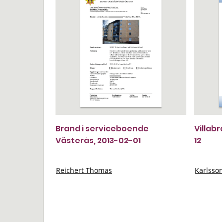
Brand i serviceboende
Villab
Västerås, 2013-02-01
12
Reichert Thomas
Karlsso