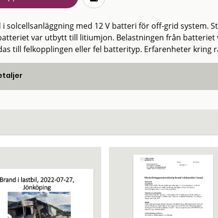
i solcellsanläggning med 12 V batteri för off-grid system. St
tteriet var utbytt till litiumjon. Belastningen från batterie
as till felkopplingen eller fel batterityp. Erfarenheter krin
taljer