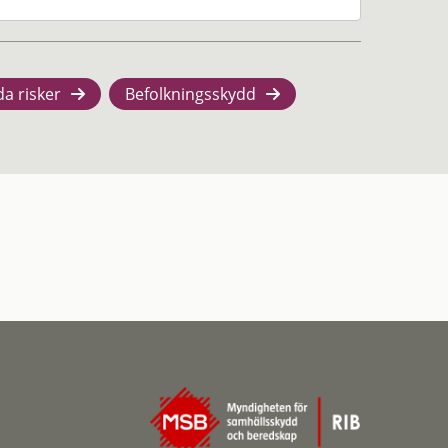
da risker
Befolkningsskydd