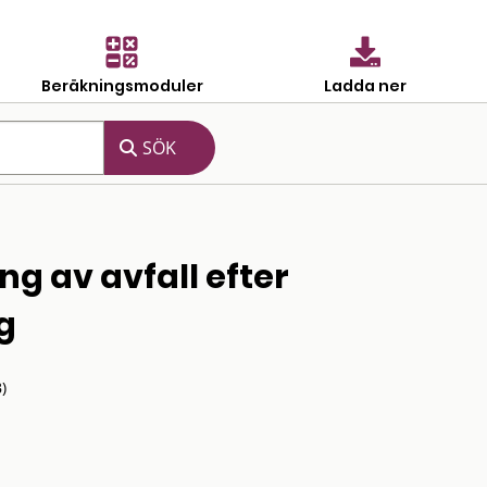
Beräkningsmoduler
Ladda ner
ng av avfall efter
g
)