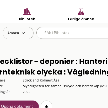
Bibliotek
Farliga ämnen
Ämnen
ecklistor - deponier : Hanteri
rnteknisk olycka : Väglednin
tare
Strickland Kolmert Åsa
re
Myndigheten för samhällsskydd och beredskap (MSB
ingsår
2022
Öppna dokument