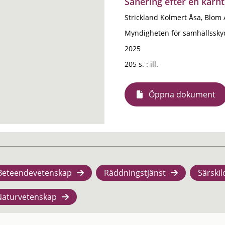
Sanering efter en kärnt
Strickland Kolmert Åsa, Blom
Myndigheten för samhällssky
2025
205 s. : ill.
Öppna dokument
Beteendevetenskap
Räddningstjänst
Särskil
Naturvetenskap