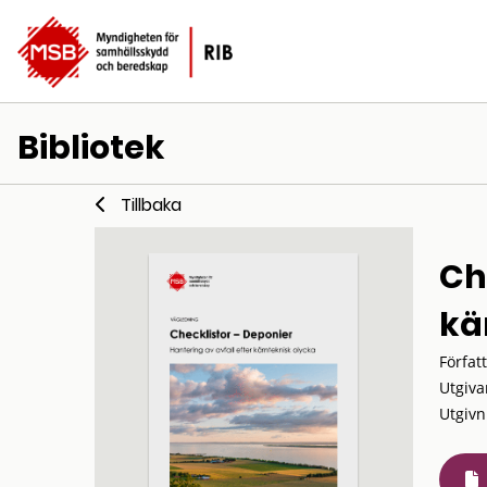
Bibliotek
Tillbaka
Ch
kä
Förfat
Utgiva
Utgivn