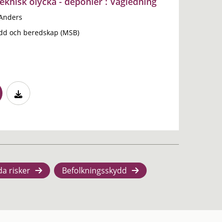
eknisk olycka - deponier : Vägledning
 Anders
dd och beredskap (MSB)
da risker
Befolkningsskydd