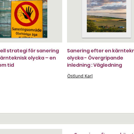
ell strategi för sanering
Sanering efter en kärntek
kärnteknisk olycka – en
olycka - Övergripande
om tid
inledning : Vägledning
Östlund Karl