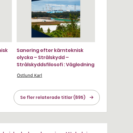
nisk
Sanering efter kärnteknisk
olycka – Strålskydd –
Strålskyddsfilosofi : Vägledning
Östlund Karl
Se fler relaterade titlar (895)