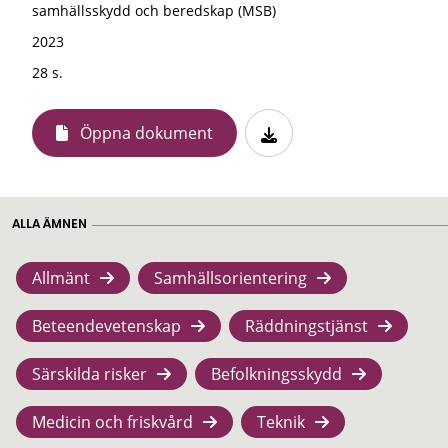
samhällsskydd och beredskap (MSB)
2023
28 s.
Öppna dokument
ALLA ÄMNEN
Allmänt
Samhällsorientering
Beteendevetenskap
Räddningstjänst
Särskilda risker
Befolkningsskydd
Medicin och friskvård
Teknik