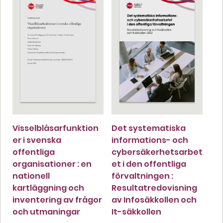
Visselblåsarfunktion
Det systematiska
er i svenska
informations- och
offentliga
cybersäkerhetsarbet
organisationer : en
et i den offentliga
nationell
förvaltningen :
kartläggning och
Resultatredovisning
inventering av frågor
av Infosäkkollen och
och utmaningar
It-säkkollen