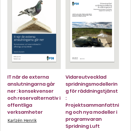
IT när de externa
Vidareutvecklad
anslutningarna går
spridningsmodellerin
ner : konsekvenser
g för räddningstjänst
och reservalternativ i
:
offentliga
Projektsammanfattni
verksamheter
ng och nya modeller i
programvaran
Karlzén Henrik
Spridning Luft