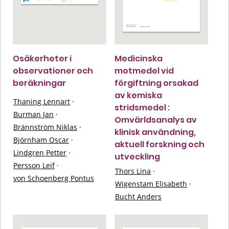
Osäkerheter i
Medicinska
observationer och
motmedel vid
beräkningar
förgiftning orsakad
av kemiska
Thaning Lennart
·
stridsmedel :
Burman Jan
·
Omvärldsanalys av
Brännström Niklas
·
klinisk användning,
Björnham Oscar
·
aktuell forskning och
Lindgren Petter
·
utveckling
Persson Leif
·
Thors Lina
·
von Schoenberg Pontus
Wigenstam Elisabeth
·
Bucht Anders