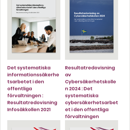
Det systematiska
Resultatredovisning
informationssäkerhe
av
tsarbetet i den
Cybersäkerhetskolle
offentliga
n 2024 : Det
förvaltningen :
systematiska
Resultatredovisning
cybersäkerhetsarbet
Infosäkkollen 2021
et i den offentliga
förvaltningen