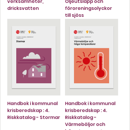
verksamheter,
Oljeutsläpp och
dricksvatten
föroreningsolyckor
till sjöss
Handbok i kommunal
Handbok i kommunal
krisberedskap : 4.
krisberedskap : 4.
Riskkatalog - Stormar
Riskkatalog -
Värmeböljor och