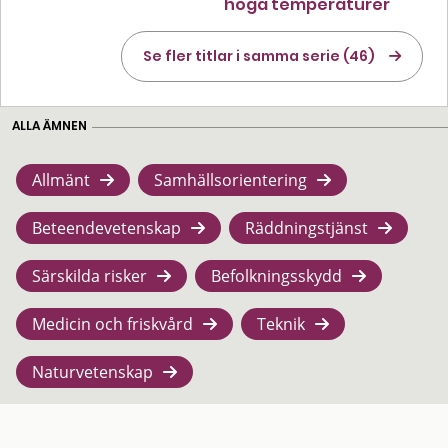
höga temperaturer
Se fler titlar i samma serie (46)
ALLA ÄMNEN
Allmänt
Samhällsorientering
Beteendevetenskap
Räddningstjänst
Särskilda risker
Befolkningsskydd
Medicin och friskvård
Teknik
Naturvetenskap