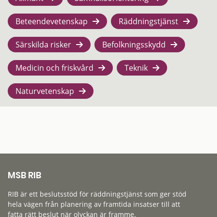
Beteendevetenskap
Räddningstjänst
Särskilda risker
Befolkningsskydd
Medicin och friskvård
Teknik
Naturvetenskap
MSB RIB
RIB är ett beslutsstöd för räddningstjänst som ger stöd
hela vägen från planering av framtida insatser till att
fatta rätt beslut när olyckan är framme.