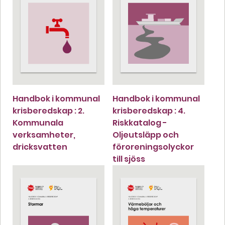
Handbok i kommunal
Handbok i kommunal
krisberedskap : 2.
krisberedskap : 4.
Kommunala
Riskkatalog -
verksamheter,
Oljeutsläpp och
dricksvatten
föroreningsolyckor
till sjöss