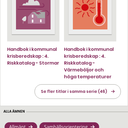
Handbok i kommunal
Handbok i kommunal
krisberedskap : 4.
krisberedskap : 4.
Riskkatalog - Stormar
Riskkatalog -
Värmeböljor och
höga temperaturer
Se fler titlar i samma serie (46)
ALLA ÄMNEN
Allmänt
Samhällsorientering