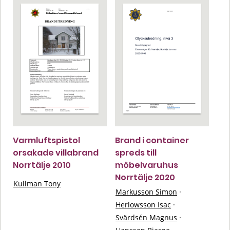
Varmluftspistol
Brand i container
orsakade villabrand
spreds till
Norrtälje 2010
möbelvaruhus
Norrtälje 2020
Kullman Tony
Markusson Simon
·
Herlowsson Isac
·
Svärdsén Magnus
·