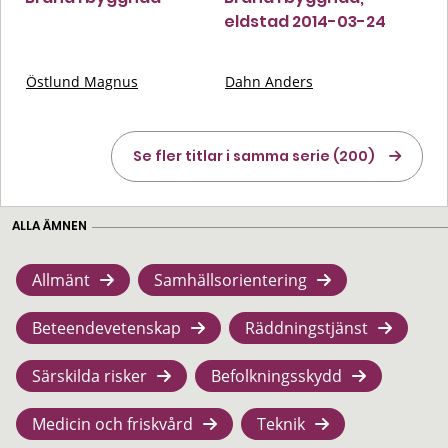
eldstad 2014-03-24
Östlund Magnus
Dahn Anders
Se fler titlar i samma serie (200)
ALLA ÄMNEN
Allmänt
Samhällsorientering
Beteendevetenskap
Räddningstjänst
Särskilda risker
Befolkningsskydd
Medicin och friskvård
Teknik