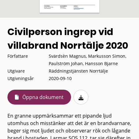
Civilperson ingrep vid
villabrand Norrtälje 2020
Författare
Svärdsèn Magnus, Markusson Simon,
Paulström Johan, Hansson Bjarne
Utgivare
Räddningstjänsten Norrtälje
Utgivningsår
2020-09-10
Öppna dokument
En granne uppmärksammar ett pipande ljud
utomhus och misstänker att det är en brandvarnare,
beger sig mot ljudet och observerar rök och lågande
brand i bostaden. Larmar SOS 112, tar sig därefter in