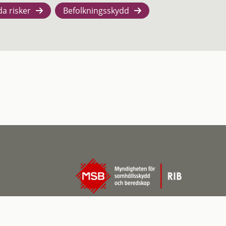
da risker
Befolkningsskydd