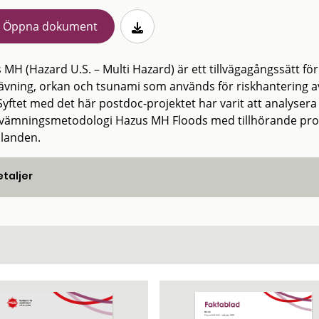
Öppna dokument
 MH (Hazard U.S. – Multi Hazard) är ett tillvägagångssätt f
ävning, orkan och tsunami som används för riskhantering av
 Syftet med det här postdoc-projektet har varit att analyser
vämningsmetodologi Hazus MH Floods med tillhörande progr
llanden.
taljer