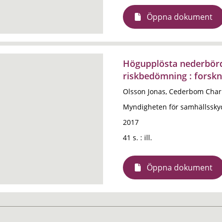
Öppna dokument
Högupplösta nederbörd
riskbedömning : forskn
Olsson Jonas, Cederbom Charl
Myndigheten för samhällssky
2017
41 s. : ill.
Öppna dokument