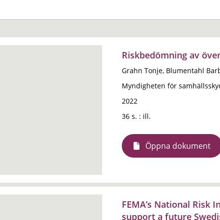
Riskbedömning av över
Grahn Tonje, Blumentahl Bar
Myndigheten för samhällssky
2022
36 s. : ill.
Öppna dokument
FEMA’s National Risk I
support a future Swed