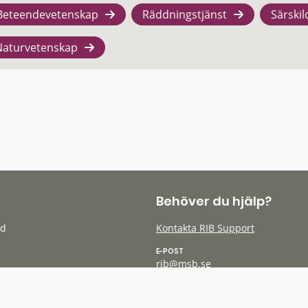
Beteendevetenskap
Räddningstjänst
Särskil
Naturvetenskap
Behöver du hjälp?
öd
Kontakta RIB Support
E-POST
rib@msb.se