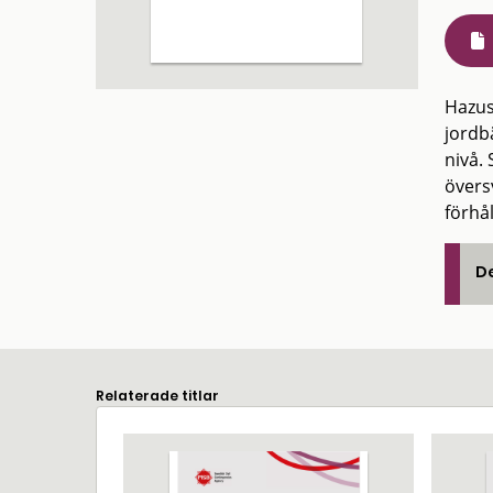
Hazus
jordb
nivå.
övers
förhå
De
Relaterade titlar