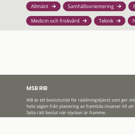
Allmänt
Samhällsorientering
Medicin och friskvård
Teknik
MSB RIB
RIB är ett beslutsstöd för räddningstjänst som ger st
hela vägen från planering av framtida insatser till att
fatta rätt beslut när olyckan är framme.
Tillgänglighet
Cookies