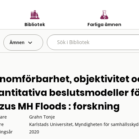
Bibliotek
Farliga ämnen
Ämnen
nomförbarhet, objektivitet o
antitativa beslutsmodeller fö
zus MH Floods : forskning
tare
Grahn Tonje
re
Karlstads Universitet, Myndigheten för samhällssky
ingsår
2020