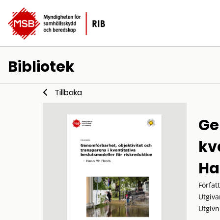
Bibliotek
Tillbaka
Ge
kv
Ha
Förfat
Utgiva
Utgivn