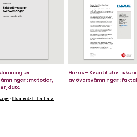
edömning av
Hazus – Kvantitativ riskan
ämningar : metoder,
av översvämningar : fakta
er, data
onje
·
Blumentahl Barbara