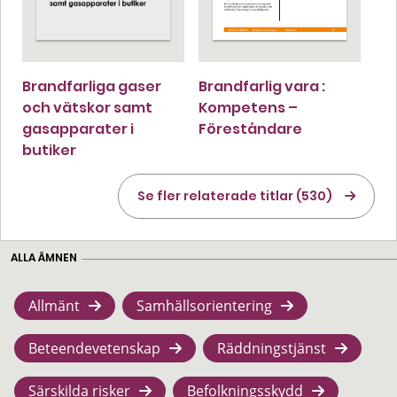
Brandfarliga gaser
Brandfarlig vara :
och vätskor samt
Kompetens –
gasapparater i
Föreståndare
butiker
Se fler relaterade titlar (530)
ALLA ÄMNEN
Allmänt
Samhällsorientering
Beteendevetenskap
Räddningstjänst
Särskilda risker
Befolkningsskydd