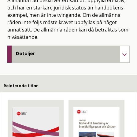
Allmänna råd beskriver ett sätt att uppfylla ett krav,
och har en starkare juridisk status än handbokens
exempel, men är inte tvingande. Om de allmänna
råden inte följs måste kravet uppfyllas på något
annat sätt. De allmänna råden kan då betraktas som
nivåsättande.
Detaljer
Relaterade titlar