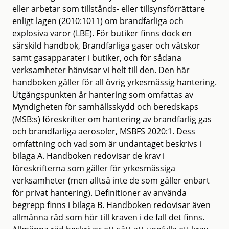
eller arbetar som tillstånds- eller tillsynsförrättare
enligt lagen (2010:1011) om brandfarliga och
explosiva varor (LBE). För butiker finns dock en
särskild handbok, Brandfarliga gaser och vätskor
samt gasapparater i butiker, och för sådana
verksamheter hänvisar vi helt till den. Den här
handboken gäller för all övrig yrkesmässig hantering.
Utgångspunkten är hantering som omfattas av
Myndigheten för samhällsskydd och beredskaps
(MSB:s) föreskrifter om hantering av brandfarlig gas
och brandfarliga aerosoler, MSBFS 2020:1. Dess
omfattning och vad som är undantaget beskrivs i
bilaga A. Handboken redovisar de krav i
föreskrifterna som gäller för yrkesmässiga
verksamheter (men alltså inte de som gäller enbart
för privat hantering). Definitioner av använda
begrepp finns i bilaga B. Handboken redovisar även
allmänna råd som hör till kraven i de fall det finns.