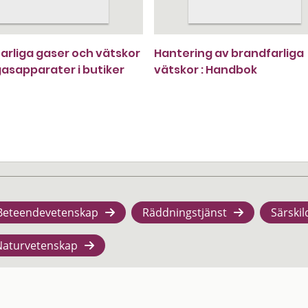
arliga gaser och vätskor
Hantering av brandfarliga
asapparater i butiker
vätskor : Handbok
Beteendevetenskap
Räddningstjänst
Särskil
Naturvetenskap