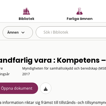
Bibliotek
Farliga ämnen
Ämnen
andfarlig vara : Kompetens 
re
Myndigheten för samhällsskydd och beredskap (MSB
ingsår
2017
Öppna dokument
information riktar sig främst till tillstånds- och tillsynsm