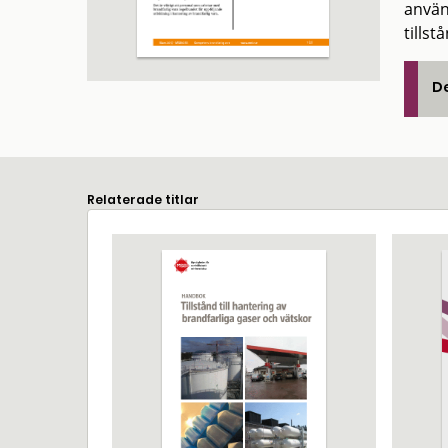
använ
tillst
De
Relaterade titlar