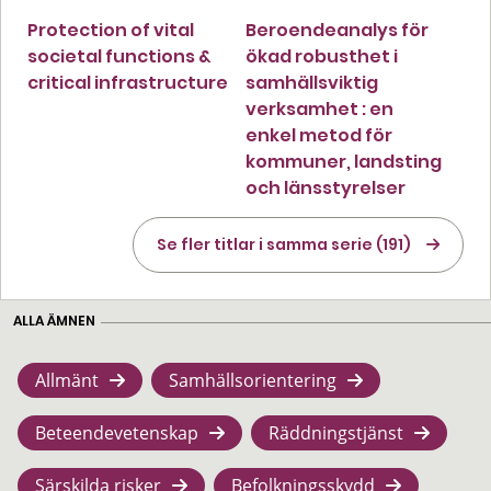
Protection of vital
Beroendeanalys för
societal functions &
ökad robusthet i
critical infrastructure
samhällsviktig
verksamhet : en
enkel metod för
kommuner, landsting
och länsstyrelser
Se fler titlar i samma serie (191)
ALLA ÄMNEN
Allmänt
Samhällsorientering
Beteendevetenskap
Räddningstjänst
Särskilda risker
Befolkningsskydd