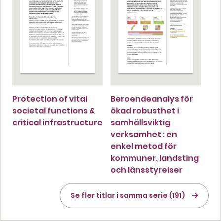
Protection of vital
Beroendeanalys för
societal functions &
ökad robusthet i
critical infrastructure
samhällsviktig
verksamhet : en
enkel metod för
kommuner, landsting
och länsstyrelser
Se fler titlar i samma serie (191)