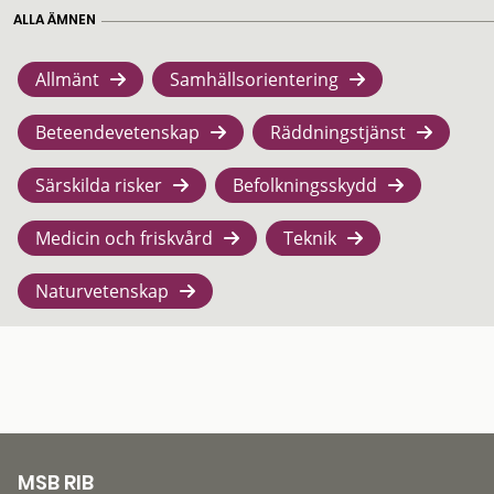
ALLA ÄMNEN
Allmänt
Samhällsorientering
Beteendevetenskap
Räddningstjänst
Särskilda risker
Befolkningsskydd
Medicin och friskvård
Teknik
Naturvetenskap
MSB RIB