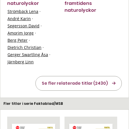
naturolyckor
framtidens
naturolyckor
Strömbäck Lena
·
André Karin
·
Segersson David
·
Amorim Jorge
·
Berg Peter
·
Dietrich Christian
·
Gerger Swartling Åsa
·
Järnberg Linn
Se fler relaterade titlar (2430)
Fler titlar i serie Faktablad/MSB