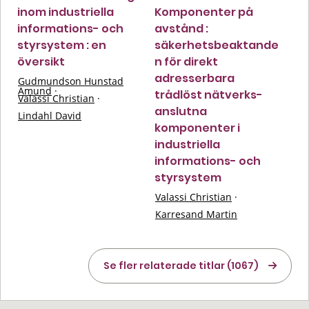
inom industriella
Komponenter på
informations- och
avstånd :
styrsystem : en
säkerhetsbeaktande
översikt
n för direkt
adresserbara
Gudmundson Hunstad
Amund
·
trådlöst nätverks-
Valassi Christian
·
anslutna
Lindahl David
komponenter i
industriella
informations- och
styrsystem
Valassi Christian
·
Karresand Martin
Se fler relaterade titlar (1067)