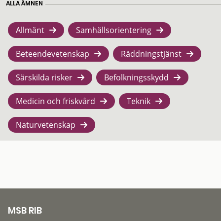
ALLA ÄMNEN
Allmänt
Samhällsorientering
Beteendevetenskap
Räddningstjänst
Särskilda risker
Befolkningsskydd
Medicin och friskvård
Teknik
Naturvetenskap
MSB RIB