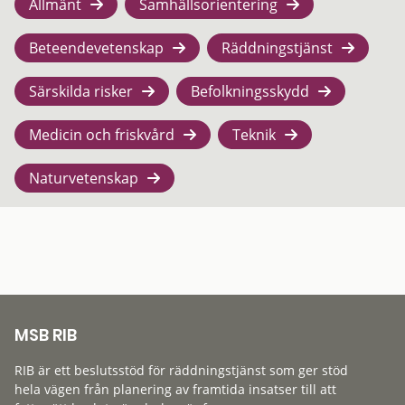
Allmänt
Samhällsorientering
Beteendevetenskap
Räddningstjänst
Särskilda risker
Befolkningsskydd
Medicin och friskvård
Teknik
Naturvetenskap
MSB RIB
RIB är ett beslutsstöd för räddningstjänst som ger stöd
hela vägen från planering av framtida insatser till att