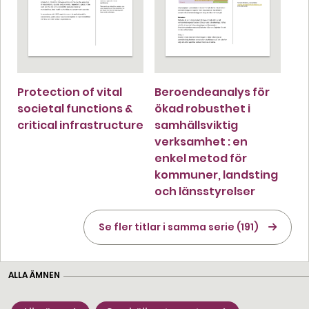
Protection of vital
Beroendeanalys för
societal functions &
ökad robusthet i
critical infrastructure
samhällsviktig
verksamhet : en
enkel metod för
kommuner, landsting
och länsstyrelser
Se fler titlar i samma serie (191)
ALLA ÄMNEN