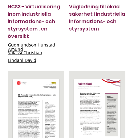
NCS3 - Virtualisering
Vägledning till ökad
inom industriella
säkerhet i industriella
informations- och
informations- och
styrsystem : en
styrsystem
översikt
Gudmundson Hunstad
Amund
·
Valassi Christian
·
Lindahl David