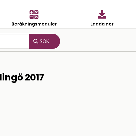
Beräkningsmoduler
Ladda ner
dingö 2017