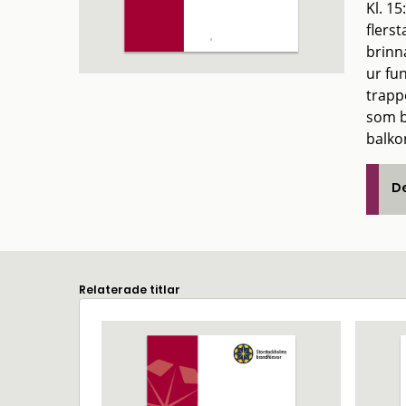
Kl. 15
flers
brinn
ur fu
trapp
som b
balkon
De
Relaterade titlar