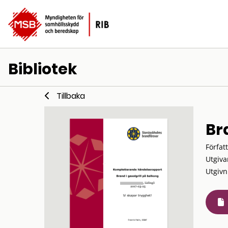
Bibliotek
Tillbaka
Br
Förfat
Utgiva
Utgivn