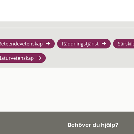
Beteendevetenskap
Räddningstjänst
Särskil
Naturvetenskap
Behöver du hjälp?