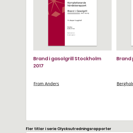
Brand i gasolgrill Stockholm
Brand 
2017
From Anders
Berghol
Fler titlar i serie Olycksutredningsrapporter