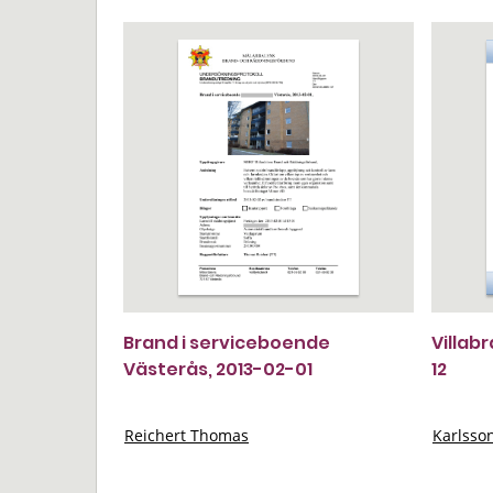
Brand i serviceboende
Villab
Västerås, 2013-02-01
12
Reichert Thomas
Karlsso