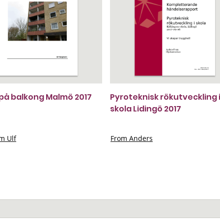
på balkong Malmö 2017
Pyroteknisk rökutveckling 
skola Lidingö 2017
m Ulf
From Anders