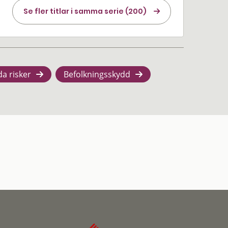
Se fler titlar i samma serie (200)
da risker
Befolkningsskydd