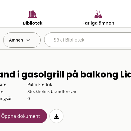
Bibliotek
Farliga ämnen
Ämnen
and i gasolgrill på balkong Li
tare
Palm Fredrik
re
Stockholms brandförsvar
ingsår
0
Öppna dokument