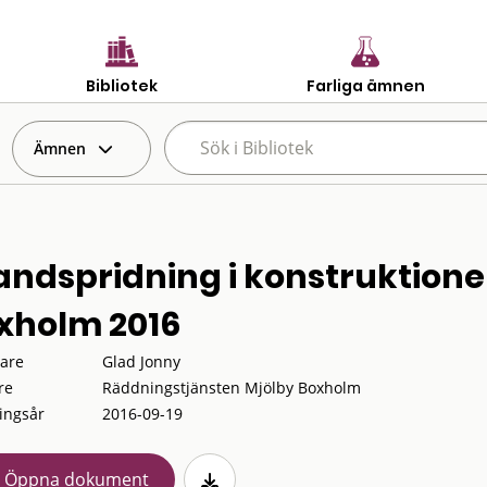
Bibliotek
Farliga ämnen
Ämnen
andspridning i konstruktione
xholm 2016
tare
Glad Jonny
re
Räddningstjänsten Mjölby Boxholm
ingsår
2016-09-19
Öppna dokument