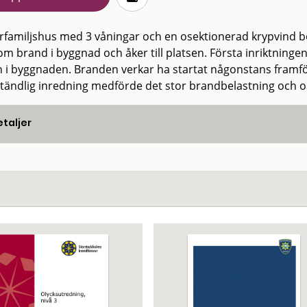
lerfamiljshus med 3 våningar och en osektionerad krypvind bö
m brand i byggnad och åker till platsen. Första inriktningen 
 i byggnaden. Branden verkar ha startat någonstans framfö
ntändlig inredning medförde det stor brandbelastning och or
taljer