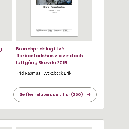
g
Brandspridning i två
flerbostadshus via vind och
loftgång Skövde 2019
Frid Rasmus
·
Lyckebäck Erik
Se fler relaterade titlar (250)