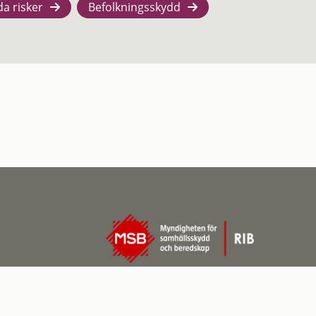
da risker
Befolkningsskydd