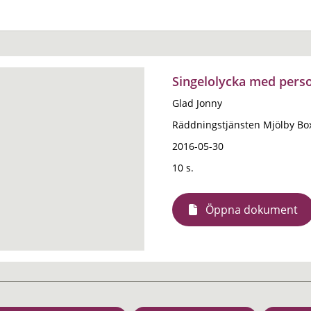
Singelolycka med perso
Glad Jonny
Räddningstjänsten Mjölby B
2016-05-30
10 s.
Öppna dokument