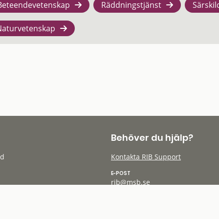
Beteendevetenskap
Räddningstjänst
Särskil
Naturvetenskap
Behöver du hjälp?
öd
Kontakta RIB Support
E-POST
rib@msb.se