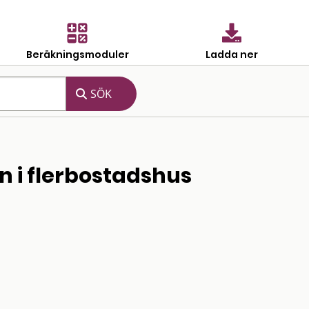
Beräkningsmoduler
Ladda ner
n i flerbostadshus