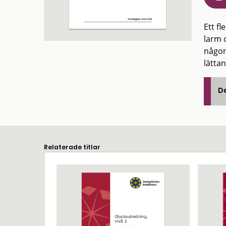
Ett f
larm o
någon
lätta
De
Relaterade titlar