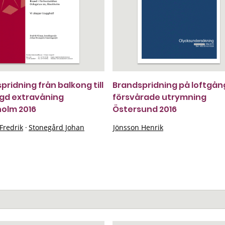
pridning från balkong till
Brandspridning på loftgån
gd extravåning
försvårade utrymning
olm 2016
Östersund 2016
Fredrik
·
Stonegård Johan
Jönsson Henrik