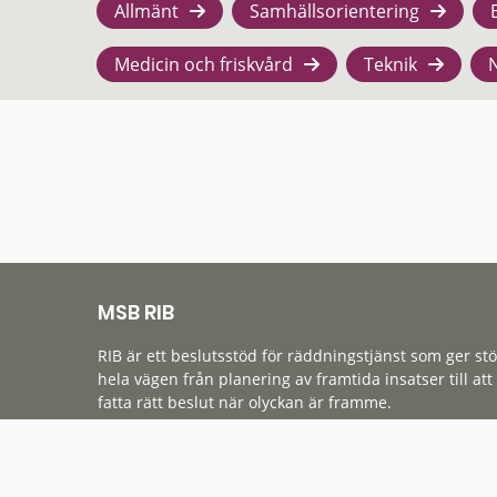
Allmänt
Samhällsorientering
Medicin och friskvård
Teknik
MSB RIB
RIB är ett beslutsstöd för räddningstjänst som ger st
hela vägen från planering av framtida insatser till att
fatta rätt beslut när olyckan är framme.
Tillgänglighet
Cookies