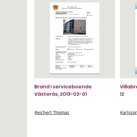
Brand i serviceboende
Villab
Västerås, 2013-02-01
12
Reichert Thomas
Karlsso