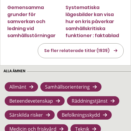
Gemensamma
Systematiska
grunder för
lägesbilder kan visa
samverkan och
hur en kris påverkar
ledning vid
samhällskritiska
samhällsstörningar
funktioner : faktablad
Se fler relaterade titlar (1939)
ALLA ÄMNEN
Allmänt
Samhällsorientering
Beteendevetenskap
Räddningstjänst
Särskilda risker
Befolkningsskydd
Medicin och friskvård
Teknik