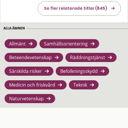
Se fler relaterade titlar (845)
ALLA ÄMNEN
Allmänt
Samhällsorientering
Beteendevetenskap
Räddningstjänst
Särskilda risker
Befolkningsskydd
Medicin och friskvård
Teknik
Naturvetenskap