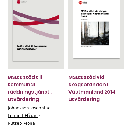
MSB:s stöd till
MSB:s stöd vid
kommunal
skogsbranden i
räddningstjänst :
Västmanland 2014 :
utvärdering
utvärdering
Johansson Josephine
·
Lenhoff Håkan
·
Pütsep Mona