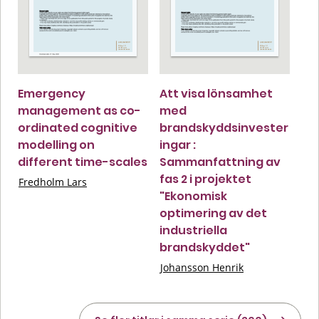
Emergency
Att visa lönsamhet
management as co-
med
ordinated cognitive
brandskyddsinvester
modelling on
ingar :
different time-scales
Sammanfattning av
fas 2 i projektet
Fredholm Lars
"Ekonomisk
optimering av det
industriella
brandskyddet"
Johansson Henrik