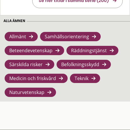
Se fler titlar i samma serie (200)
ALLA ÄMNEN
Allmänt
Samhällsorientering
Beteendevetenskap
Räddningstjänst
Särskilda risker
Befolkningsskydd
Medicin och friskvård
Teknik
Naturvetenskap