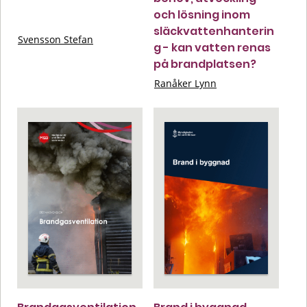
och lösning inom
släckvattenhanterin
Svensson Stefan
g - kan vatten renas
på brandplatsen?
Ranåker Lynn