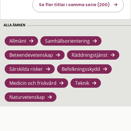
Se fler titlar i samma serie (200)
ALLA ÄMNEN
Allmänt
Samhällsorientering
Beteendevetenskap
Räddningstjänst
Särskilda risker
Befolkningsskydd
Medicin och friskvård
Teknik
Naturvetenskap