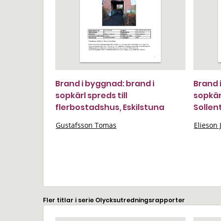
Brand i byggnad: brand i
Brand 
sopkärl spreds till
sopkärl
flerbostadshus, Eskilstuna
Sollen
Gustafsson Tomas
Elieson 
Fler titlar i serie Olycksutredningsrapporter