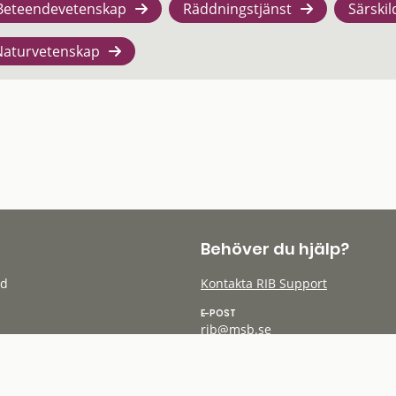
Beteendevetenskap
Räddningstjänst
Särskil
Naturvetenskap
Behöver du hjälp?
öd
Kontakta RIB Support
E-POST
rib@msb.se