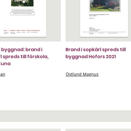
i byggnad: brand i
Brand i sopkärl spreds till
 spreds till förskola,
byggnad Hofors 2021
tuna
Jan
Östlund Magnus