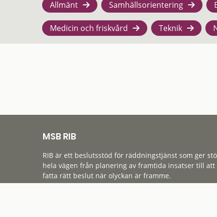
Allmänt
Samhällsorientering
Medicin och friskvård
Teknik
MSB RIB
RIB är ett beslutsstöd för räddningstjänst som ger st
hela vägen från planering av framtida insatser till att
fatta rätt beslut när olyckan är framme.
Tillgänglighet
Cookies