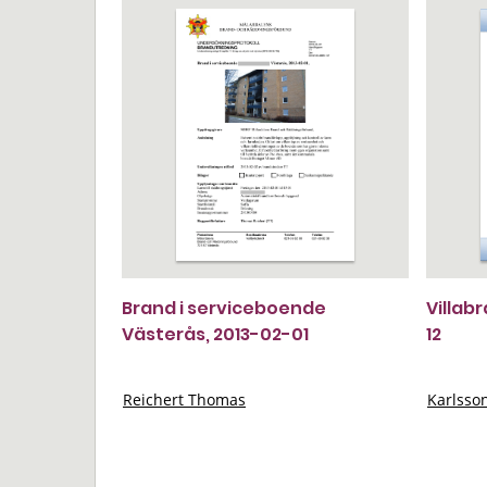
Brand i serviceboende
Villab
Västerås, 2013-02-01
12
Reichert Thomas
Karlsso