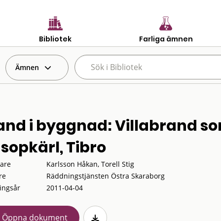
Bibliotek
Farliga ämnen
Ämnen
and i byggnad: Villabrand s
 sopkärl, Tibro
tare
Karlsson Håkan, Torell Stig
re
Räddningstjänsten Östra Skaraborg
ingsår
2011-04-04
Öppna dokument