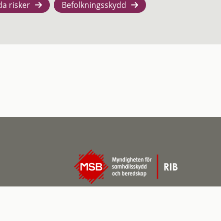
da risker
Befolkningsskydd