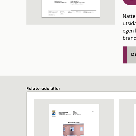
Natte
utsida
egen h
brand
De
Relaterade titlar