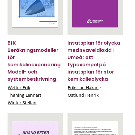
BfK
Insatsplan för olycka
Beräkningsmodeller
med svaveldioxid i
för
Umeå : ett
kemikalieexponering :
typexempel på
Modell- och
insatsplan för stor
systembeskrivning
kemikalieolycka
Wetter Erik
·
Eriksson Håkan
·
Thaning Lennart
·
Östlund Henrik
Winter Stellan