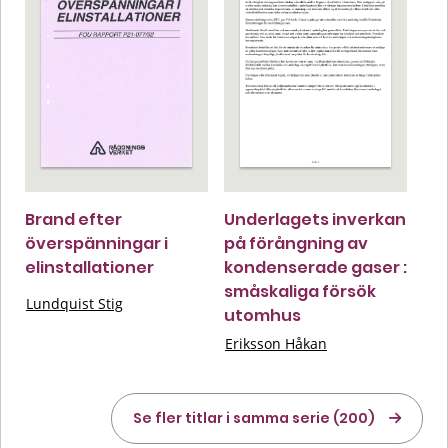
Brand efter
Underlagets inverkan
överspänningar i
på förångning av
elinstallationer
kondenserade gaser :
småskaliga försök
Lundquist Stig
utomhus
Eriksson Håkan
Se fler titlar i samma serie (200)