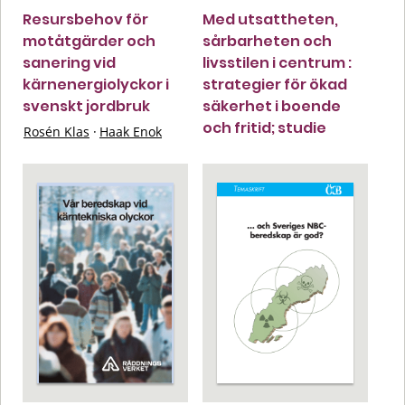
Resursbehov för
Med utsattheten,
motåtgärder och
sårbarheten och
sanering vid
livsstilen i centrum :
kärnenergiolyckor i
strategier för ökad
svenskt jordbruk
säkerhet i boende
och fritid; studie
Rosén Klas
·
Haak Enok