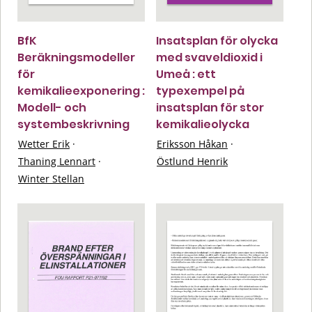
BfK
Insatsplan för olycka
Beräkningsmodeller
med svaveldioxid i
för
Umeå : ett
kemikalieexponering :
typexempel på
Modell- och
insatsplan för stor
systembeskrivning
kemikalieolycka
Wetter Erik
·
Eriksson Håkan
·
Thaning Lennart
·
Östlund Henrik
Winter Stellan