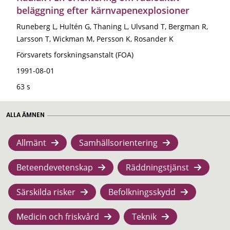
beläggning efter kärnvapenexplosioner
Runeberg L, Hultén G, Thaning L, Ulvsand T, Bergman R,
Larsson T, Wickman M, Persson K, Rosander K
Försvarets forskningsanstalt (FOA)
1991-08-01
63 s
ALLA ÄMNEN
Allmänt
Samhällsorientering
Beteendevetenskap
Räddningstjänst
Särskilda risker
Befolkningsskydd
Medicin och friskvård
Teknik