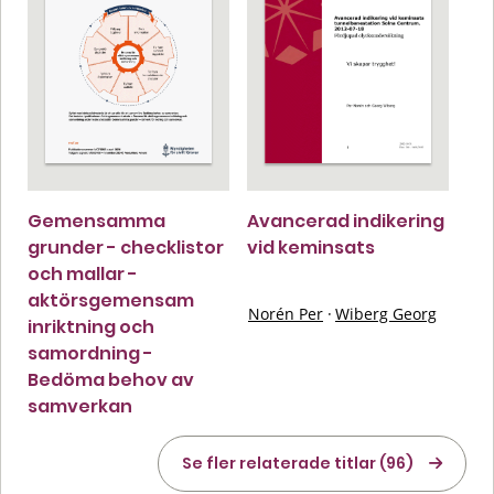
Gemensamma
Avancerad indikering
grunder - checklistor
vid keminsats
och mallar -
aktörsgemensam
Norén Per
·
Wiberg Georg
inriktning och
samordning -
Bedöma behov av
samverkan
Se fler relaterade titlar (96)