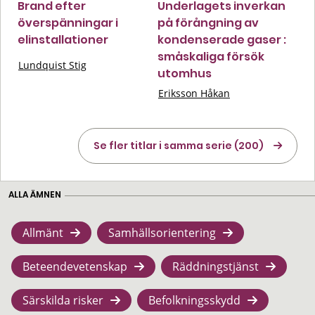
Brand efter
Underlagets inverkan
överspänningar i
på förångning av
elinstallationer
kondenserade gaser :
småskaliga försök
Lundquist Stig
utomhus
Eriksson Håkan
Se fler titlar i samma serie (200)
ALLA ÄMNEN
Allmänt
Samhällsorientering
Beteendevetenskap
Räddningstjänst
Särskilda risker
Befolkningsskydd