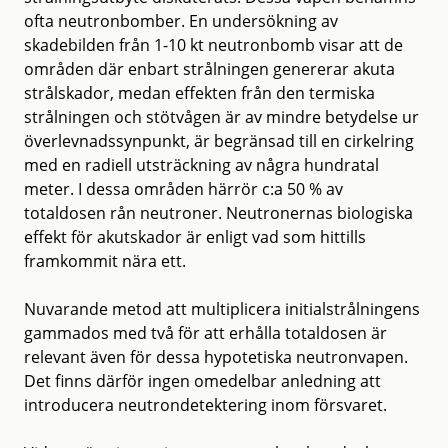
ofta neutronbomber. En undersökning av
skadebilden från 1-10 kt neutronbomb visar att de
områden där enbart strålningen genererar akuta
strålskador, medan effekten från den termiska
strålningen och stötvågen är av mindre betydelse ur
överlevnadssynpunkt, är begränsad till en cirkelring
med en radiell utsträckning av några hundratal
meter. I dessa områden härrör c:a 50 % av
totaldosen rån neutroner. Neutronernas biologiska
effekt för akutskador är enligt vad som hittills
framkommit nära ett.
Nuvarande metod att multiplicera initialstrålningens
gammados med två för att erhålla totaldosen är
relevant även för dessa hypotetiska neutronvapen.
Det finns därför ingen omedelbar anledning att
introducera neutrondetektering inom försvaret.