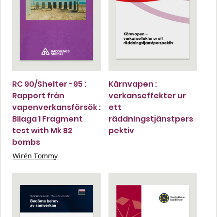
RC 90/Shelter -95 :
Kärnvapen :
Rapport från
verkanseffekter ur
vapenverkansförsök :
ett
Bilaga 1 Fragment
räddningstjänstpers
test with Mk 82
pektiv
bombs
Wirén Tommy