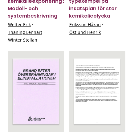
kemikalieexponering :
typexempel på
Modell- och
insatsplan för stor
systembeskrivning
kemikalieolycka
Wetter Erik
·
Eriksson Håkan
·
Thaning Lennart
·
Östlund Henrik
Winter Stellan