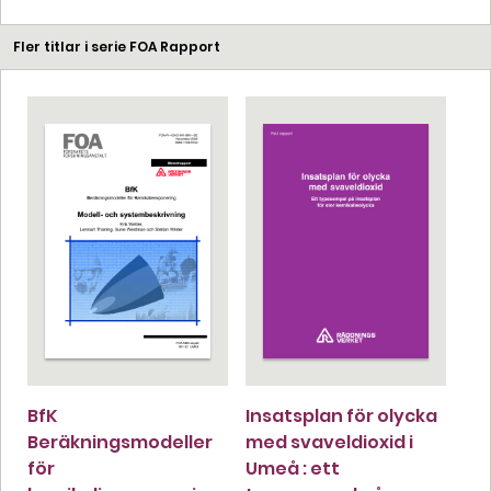
Fler titlar i serie FOA Rapport
BfK
Insatsplan för olycka
Beräkningsmodeller
med svaveldioxid i
för
Umeå : ett