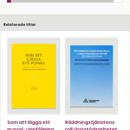
Relaterade titlar
Som att lägga ett
Räddningstjänstens
pussel : uppföljning
roll i krisstödsarbetet