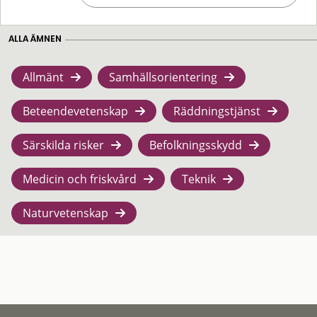
ALLA ÄMNEN
Allmänt
Samhällsorientering
Beteendevetenskap
Räddningstjänst
Särskilda risker
Befolkningsskydd
Medicin och friskvård
Teknik
Naturvetenskap