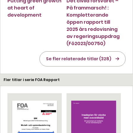
Putting green growth
Det civila försvaret –
at heart of
På frammarsch! :
development
Kompletterande
öppen rapport till
2025 års redovisning
av regeringsuppdrag
(Fö2023/00750)
Se fler relaterade titlar (328)
Fler titlar i serie FOA Rapport