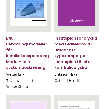
BfK
Insatsplan för olycka
Beräkningsmodeller
med svaveldioxid i
för
Umeå : ett
kemikalieexponering :
typexempel på
Modell- och
insatsplan för stor
systembeskrivning
kemikalieolycka
Wetter Erik
·
Eriksson Håkan
·
Thaning Lennart
·
Östlund Henrik
Winter Stellan