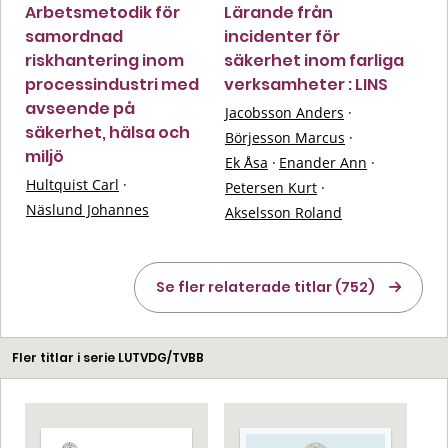
Arbetsmetodik för
Lärande från
samordnad
incidenter för
riskhantering inom
säkerhet inom farliga
processindustri med
verksamheter : LINS
avseende på
Jacobsson Anders
·
säkerhet, hälsa och
Börjesson Marcus
·
miljö
Ek Åsa
·
Enander Ann
·
Hultquist Carl
·
Petersen Kurt
·
Näslund Johannes
Akselsson Roland
Se fler relaterade titlar (752)
Fler titlar i serie LUTVDG/TVBB