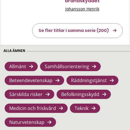
brandskyddet"
Johansson Henrik
Se fler titlar i samma serie (200)
ALLA ÄMNEN
Allmänt
Samhällsorientering
Beteendevetenskap
Räddningstjänst
Särskilda risker
Befolkningsskydd
Medicin och friskvård
Teknik
Naturvetenskap