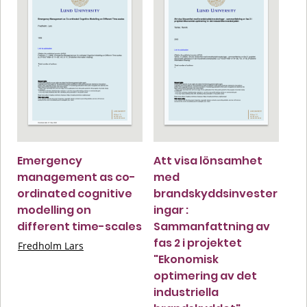
Emergency
Att visa lönsamhet
management as co-
med
ordinated cognitive
brandskyddsinvester
modelling on
ingar :
different time-scales
Sammanfattning av
fas 2 i projektet
Fredholm Lars
"Ekonomisk
optimering av det
industriella