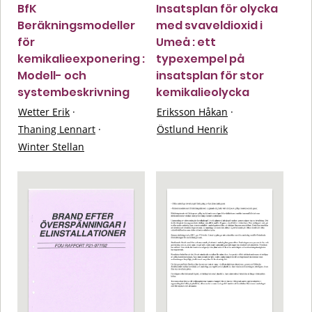
BfK
Insatsplan för olycka
Beräkningsmodeller
med svaveldioxid i
för
Umeå : ett
kemikalieexponering :
typexempel på
Modell- och
insatsplan för stor
systembeskrivning
kemikalieolycka
Wetter Erik
·
Eriksson Håkan
·
Thaning Lennart
·
Östlund Henrik
Winter Stellan