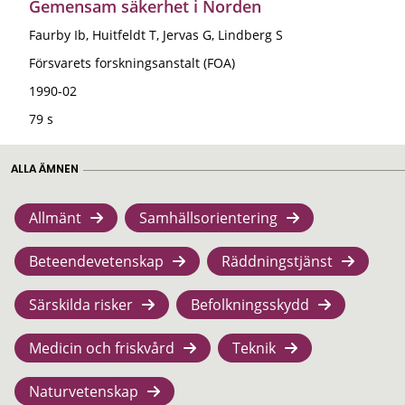
Gemensam säkerhet i Norden
Faurby Ib, Huitfeldt T, Jervas G, Lindberg S
Försvarets forskningsanstalt (FOA)
1990-02
79 s
ALLA ÄMNEN
Allmänt
Samhällsorientering
Beteendevetenskap
Räddningstjänst
Särskilda risker
Befolkningsskydd
Medicin och friskvård
Teknik
Naturvetenskap