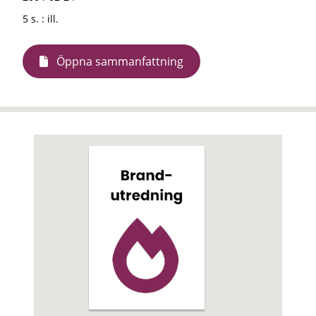
5 s. : ill.
Öppna sammanfattning