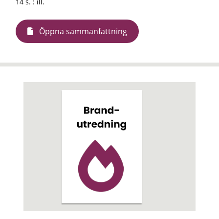
14 s. : ill.
Öppna sammanfattning