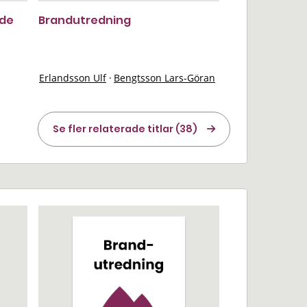
nde
Brandutredning
Erlandsson Ulf
·
Bengtsson Lars-Göran
Se fler relaterade titlar (38)