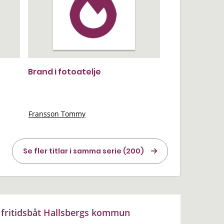
Brand i fotoatelje
Fransson Tommy
Se fler titlar i samma serie (200)
fritidsbåt Hallsbergs kommun