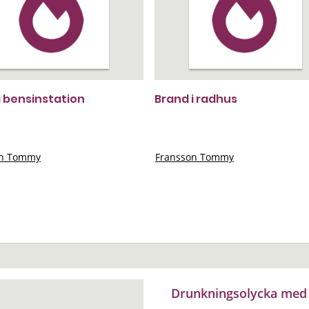
i bensinstation
Brand i radhus
on Tommy
Fransson Tommy
Drunkningsolycka med 