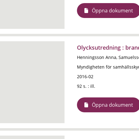
Öppna dokument
Olycksutredning : bran
Henningsson Anna, Samuelsso
Myndigheten för samhällssky
2016-02
92 s. : ill.
Öppna dokument