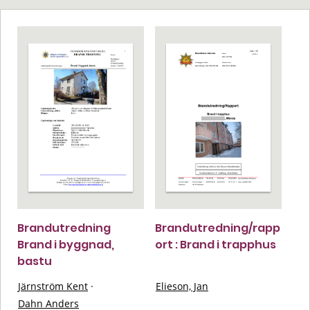
Brandutredning
Brandutredning/rapp
Brand i byggnad,
ort : Brand i trapphus
bastu
Järnström Kent
·
Elieson, Jan
Dahn Anders