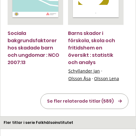
Sociala
Barns skador i
bakgrundsfaktorer
förskola, skola och
hos skadade barn
fritidshem en
och ungdomar : NCO
översikt : statistik
2007:13
och analys
Schyllander Jan
·
Olsson Åsa
·
Olsson Lena
Se fler relaterade titlar (589)
Fler titlar i serie Folkhälsoinstitutet