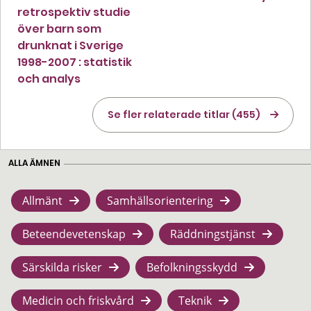
retrospektiv studie
över barn som
drunknat i Sverige
1998-2007 : statistik
och analys
Se fler relaterade titlar (455)
ALLA ÄMNEN
Allmänt
Samhällsorientering
Beteendevetenskap
Räddningstjänst
Särskilda risker
Befolkningsskydd
Medicin och friskvård
Teknik