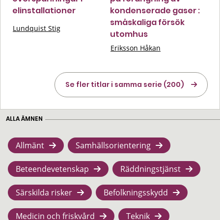
elinstallationer
kondenserade gaser :
småskaliga försök
Lundquist Stig
utomhus
Eriksson Håkan
Se fler titlar i samma serie (200)
ALLA ÄMNEN
Allmänt
Samhällsorientering
Beteendevetenskap
Räddningstjänst
Särskilda risker
Befolkningsskydd
Medicin och friskvård
Teknik