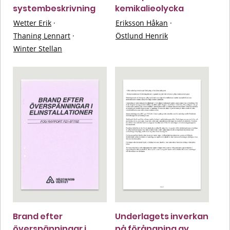
systembeskrivning
kemikalieolycka
Wetter Erik
·
Eriksson Håkan
·
Thaning Lennart
·
Östlund Henrik
Winter Stellan
Brand efter
Underlagets inverkan
överspänningar i
på förångning av