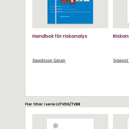
Handbok för riskanalys
Riskan
Davidsson Göran
Sjöqvist
Fler titlar i serie LUTVDG/TVBB