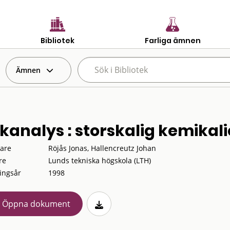
Bibliotek
Farliga ämnen
Ämnen
skanalys : storskalig kemikal
tare
Röjås Jonas, Hallencreutz Johan
re
Lunds tekniska högskola (LTH)
ingsår
1998
Öppna dokument