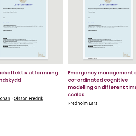
dseffektiv utformning
Emergency management 
andskydd
co-ordinated cognitive
modelling on different tim
scales
Johan
·
Olsson Fredrik
Fredholm Lars