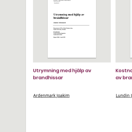
Utrymning med hjälp av
Kostna
brandhissar
av br
Ardenmark Joakim
Lundin 