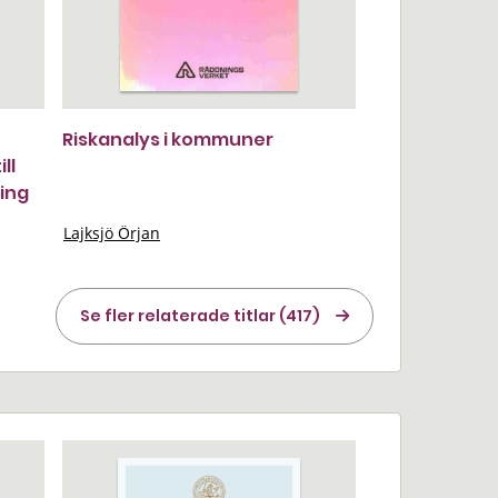
Riskanalys i kommuner
ll
ring
Lajksjö Örjan
Se fler relaterade titlar (417)