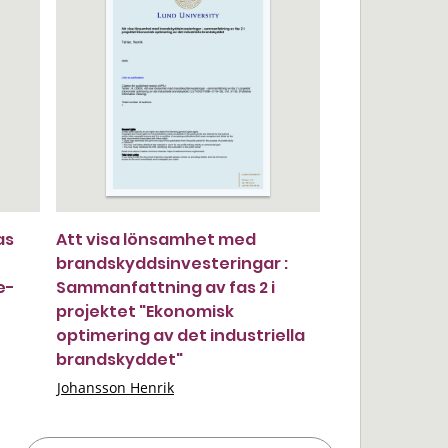
as
Att visa lönsamhet med
brandskyddsinvesteringar :
e-
Sammanfattning av fas 2 i
projektet "Ekonomisk
optimering av det industriella
brandskyddet"
Johansson Henrik