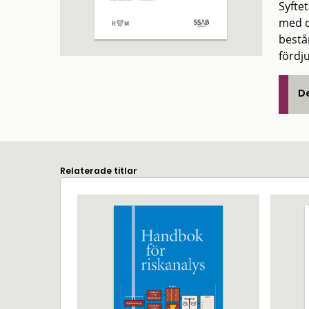
Syftet
med d
består
fördju
De
Relaterade titlar