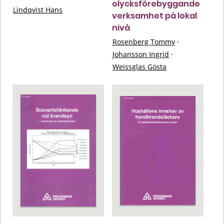
olycksförebyggande
Lindqvist Hans
verksamhet på lokal
nivå
Rosenberg Tommy
·
Johansson Ingrid
·
Weissglas Gösta